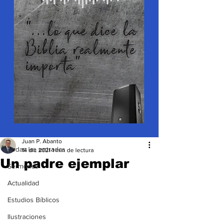
Entrada
Todas las entradas
Juan P. Abanto
Todas las entradas
14 dic 2021
1 min de lectura
Un padre ejemplar
Sermones
Actualidad
Estudios Bíblicos
Ilustraciones