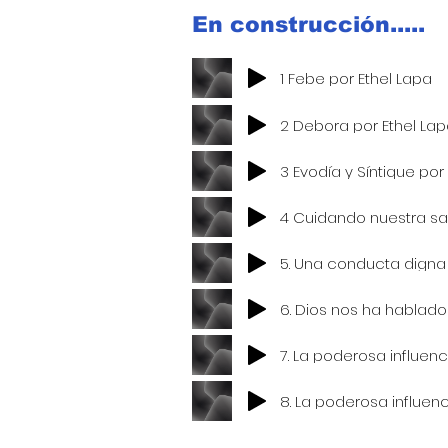
En construcción.....
1 Febe por Ethel Lapa
2 Debora por Ethel La
3 Evodía y Síntique por
4 Cuidando nuestra sa
5. Una conducta digna 
6. Dios nos ha hablado
7. La poderosa influenc
8. La poderosa influen